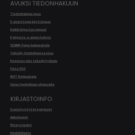
AVUKSI TIEDONHAKUUN
Tiedonhakijan opas
E-aineistojen käyttöopas
Kaikki kirjaston oppaat
E-kirjasto: e-aineistolista
SEAMK-Finna-hakupalvelu
Tekoäly tiedonhaussa opas
Keenious plus tekoälytyökalu
Finto-YSO
MOT Kielipalvelu
Varaa tiedonhaun ohjausaika
KIRJASTOINFO
Usein kysytyt kysymykset
Aukioloajat
Yhteystiedot
Henkilökunta