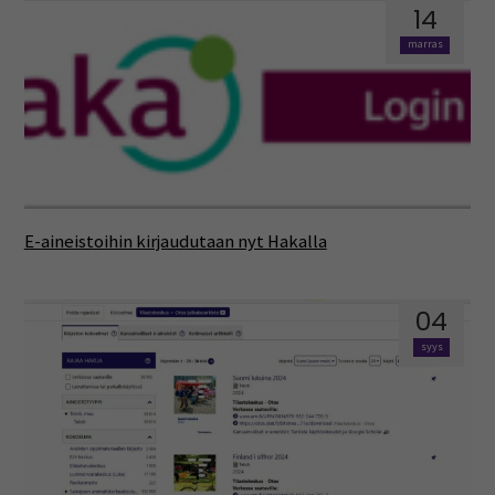
14
marras
E-aineistoihin kirjaudutaan nyt Hakalla
04
syys