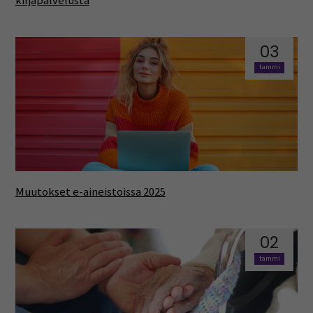
kirjapalvelusta
03
tammi
Muutokset e-aineistoissa 2025
02
tammi