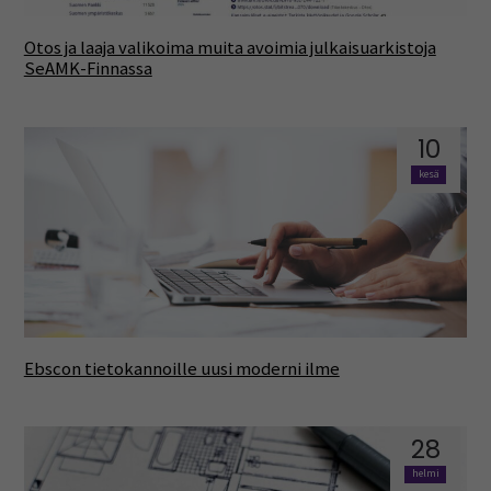
Otos ja laaja valikoima muita avoimia julkaisuarkistoja
SeAMK-Finnassa
10
kesä
Ebscon tietokannoille uusi moderni ilme
28
helmi