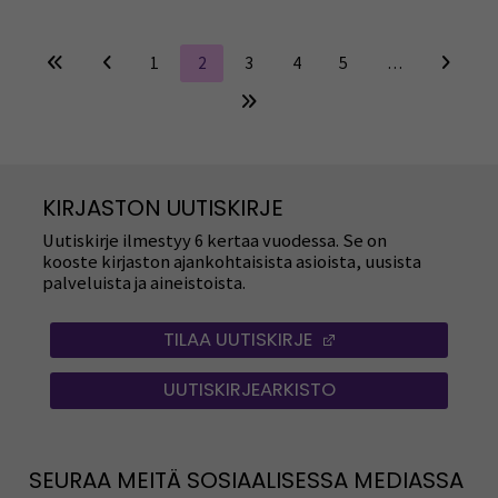
1
2
3
4
5
…
KIRJASTON UUTISKIRJE
Uutiskirje ilmestyy 6 kertaa vuodessa. Se on
kooste kirjaston ajankohtaisista asioista, uusista
palveluista ja aineistoista.
TILAA UUTISKIRJE
(OPENS IN A NEW
UUTISKIRJEARKISTO
SEURAA MEITÄ SOSIAALISESSA MEDIASSA