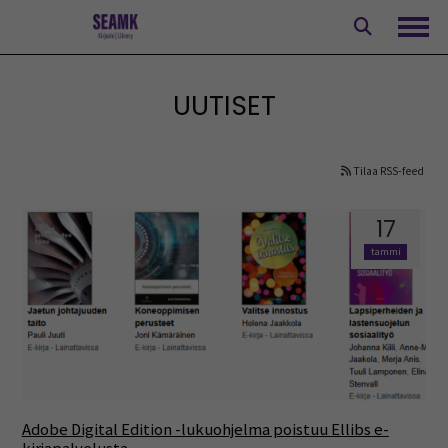
Siirry
sisältöön
Avaa
UUTISET
Tilaa RSS-feed
17
tammi
Adobe Digital Edition -lukuohjelma poistuu Ellibs e-