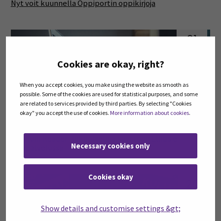
Nyt voit kuunnella Oppiportin oppikirjoja
21
joulu
Cookies are okay, right?
When you accept cookies, you make using the website as smooth as
possible. Some of the cookies are used for statistical purposes, and some
are related to services provided by third parties. By selecting "Cookies
okay" you accept the use of cookies.
More information about cookies
.
Thorium Reader -lukuohjelma käyttöön Ellibs e-
Necessary cookies only
kirjapalvelussa
Cookies okay
20
syys
Show details and customise settings &gt;