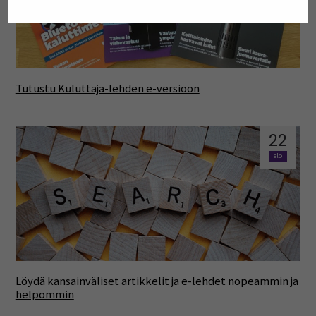
Tutustu Kuluttaja-lehden e-versioon
22
elo
Löydä kansainväliset artikkelit ja e-lehdet nopeammin ja
helpommin