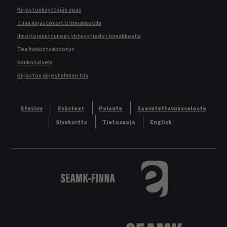
Kirjastonkäyttäjän opas
Tilaa kirjastokortti lomakkeella
Ilmoita muuttuneet yhteystiedot lomakkeella
Tee hankintaehdotus
Kaukopalvelu
Kirjaston järjestelmien tila
Etusivu
Evästeet
Palaute
Saavutettavuusseloste
Sivukartta
Tietosuoja
English
Logo
Tietokannat aakkos