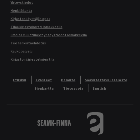
Yhteystiedot
Henkilökunta
Kirjastonkäyttäjän opas
Tilaa kirjastokortti lomakkeella
Ilmoita muuttuneet yhteystiedot lomakkeella
Tee hankintaehdotus
Kaukopalvelu
Kirjaston järjestelmien tila
Etusivu
Evästeet
Palaute
Saavutettavuusseloste
Sivukartta
Tietosuoja
English
Logo
Tietokannat aakkos