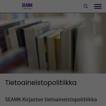
Siirry
sisältöön
Avaa
Tietoaineistopolitiikka
SEAMK Kirjaston tietoaineistopolitiikka