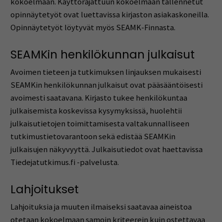
kokoelmaan. Käyttörajattuun kokoelmaan tallennetut
opinnäytetyöt ovat luettavissa kirjaston asiakaskoneilla.
Opinnäytetyöt löytyvät myös SEAMK-Finnasta.
SEAMKin henkilökunnan julkaisut
Avoimen tieteen ja tutkimuksen linjauksen mukaisesti
SEAMKin henkilökunnan julkaisut ovat pääsääntöisesti
avoimesti saatavana. Kirjasto tukee henkilökuntaa
julkaisemista koskevissa kysymyksissä, huolehtii
julkaisutietojen toimittamisesta valtakunnalliseen
tutkimustietovarantoon sekä edistää SEAMKin
julkaisujen näkyvyyttä. Julkaisutiedot ovat haettavissa
Tiedejatutkimus.fi -palvelusta.
Lahjoitukset
Lahjoituksia ja muuten ilmaiseksi saatavaa aineistoa
otetaan kokoelmaan samoin kriteerein kuin ostettavaa