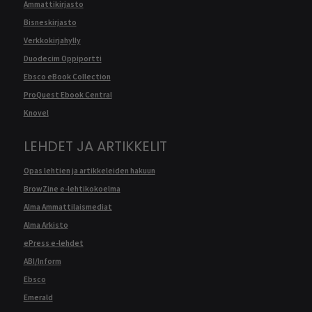
Ammattikirjasto
Bisneskirjasto
Verkkokirjahylly
Duodecim Oppiportti
Ebsco eBook Collection
ProQuest Ebook Central
Knovel
LEHDET JA ARTIKKELIT
Opas lehtien ja artikkeleiden hakuun
BrowZine e-lehtikokoelma
Alma Ammattilaismediat
Alma Arkisto
ePress e-lehdet
ABI/Inform
Ebsco
Emerald