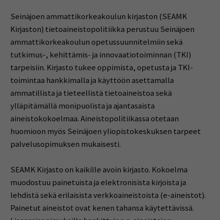
Seinäjoen ammattikorkeakoulun kirjaston (SEAMK
Kirjaston) tietoaineistopolitiikka perustuu Seinäjoen
ammattikorkeakoulun opetussuunnitelmiin sekä
tutkimus-, kehittämis- ja innovaatiotoiminnan (TKI)
tarpeisiin. Kirjasto tukee oppimista, opetusta ja TKI-
toimintaa hankkimalla ja käyttöön asettamalla
ammatillista ja tieteellistä tietoaineistoa sekä
ylläpitämällä monipuolista ja ajantasaista
aineistokokoelmaa. Aineistopolitiikassa otetaan
huomioon myös Seinäjoen yliopistokeskuksen tarpeet
palvelusopimuksen mukaisesti.
SEAMK Kirjasto on kaikille avoin kirjasto. Kokoelma
muodostuu painetuista ja elektronisista kirjoista ja
lehdistä sekä erilaisista verkkoaineistoista (e-aineistot).
Painetut aineistot ovat kenen tahansa käytettävissä.