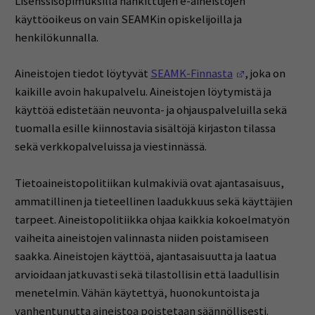
Lisenssisopimuksilla hankittujen e-aineistojen
käyttöoikeus on vain SEAMKin opiskelijoilla ja
henkilökunnalla.
(Opens in a n
Aineistojen tiedot löytyvät
SEAMK-Finnasta
, joka on
kaikille avoin hakupalvelu. Aineistojen löytymistä ja
käyttöä edistetään neuvonta- ja ohjauspalveluilla sekä
tuomalla esille kiinnostavia sisältöjä kirjaston tilassa
sekä verkkopalveluissa ja viestinnässä.
Tietoaineistopolitiikan kulmakiviä ovat ajantasaisuus,
ammatillinen ja tieteellinen laadukkuus sekä käyttäjien
tarpeet. Aineistopolitiikka ohjaa kaikkia kokoelmatyön
vaiheita aineistojen valinnasta niiden poistamiseen
saakka. Aineistojen käyttöä, ajantasaisuutta ja laatua
arvioidaan jatkuvasti sekä tilastollisin että laadullisin
menetelmin. Vähän käytettyä, huonokuntoista ja
vanhentunutta aineistoa poistetaan säännöllisesti.