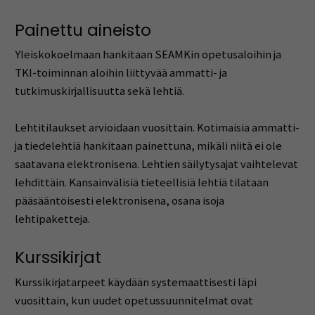
Painettu aineisto
Yleiskokoelmaan hankitaan SEAMKin opetusaloihin ja
TKI-toiminnan aloihin liittyvää ammatti- ja
tutkimuskirjallisuutta sekä lehtiä.
Lehtitilaukset arvioidaan vuosittain. Kotimaisia ammatti-
ja tiedelehtiä hankitaan painettuna, mikäli niitä ei ole
saatavana elektronisena. Lehtien säilytysajat vaihtelevat
lehdittäin. Kansainvälisiä tieteellisiä lehtiä tilataan
pääsääntöisesti elektronisena, osana isoja
lehtipaketteja.
Kurssikirjat
Kurssikirjatarpeet käydään systemaattisesti läpi
vuosittain, kun uudet opetussuunnitelmat ovat