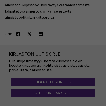
aineistoa. Kirjasto voi kieltäytyä vastaanottamasta
lahjoitettua aineistoa, mikäli se ei täytä
aineistopolitiikan kriteereitä.
Jaa:
KIRJASTON UUTISKIRJE
Uutiskirje ilmestyy 6 kertaa vuodessa. Se on
kooste kirjaston ajankohtaisista asioista, uusista
palveluista ja aineistoista.
TILAA UUTISKIRJE
(OPENS IN A NEW
UUTISKIRJEARKISTO