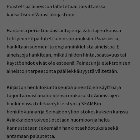
Poistettua aineistoa lähetetään tarvittaessa
kansalliseen Varastokirjastoon.
Hankinta perustuu kustantajien ja välittäjien kanssa
tehtyihin kilpailutettuihin sopimuksiin. Pääasiassa
hankitaan suomen- ja englanninkielistä aineistoa. E-
aineistoja hankitaan, mikäli niiden hinta, saatavuus tai
käyttöehdot eivät ole esteenä. Painetun ja elektronisen
aineiston tarpeetonta päällekkäisyyttä vältetään.
Kirjaston henkilökunta seuraa aineistojen käyttöä ja
tarjontaa vastuualueidensa mukaisesti. Aineistojen
hankinnassa tehdään yhteistyötä SEAMKin
henkilökunnan ja Seinäjoen yliopistokeskuksen kanssa.
Asiakkaiden toiveet otetaan huomioon ja heitä
kannustetaan tekemään hankintaehdotuksia sekä
antamaan palautetta.