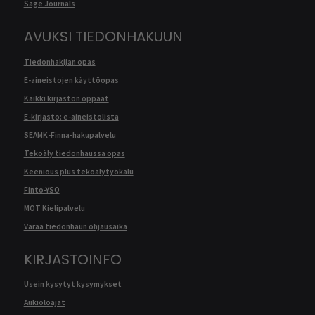
Sage Journals
AVUKSI TIEDONHAKUUN
Tiedonhakijan opas
E-aineistojen käyttöopas
Kaikki kirjaston oppaat
E-kirjasto: e-aineistolista
SEAMK-Finna-hakupalvelu
Tekoäly tiedonhaussa opas
Keenious plus tekoälytyökalu
Finto-YSO
MOT Kielipalvelu
Varaa tiedonhaun ohjausaika
KIRJASTOINFO
Usein kysytyt kysymykset
Aukioloajat