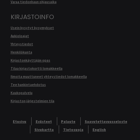
Varaa tiedonhaun ohjausaika
KIRJASTOINFO
Usein kysytyt kysymykset
Aukioloajat
Yhteystiedot
Henkilökunta
Kirjastonkäyttäjän opas
Tilaa kirjastokortti lomakkeella
Ilmoita muuttuneet yhteystiedot lomakkeella
Tee hankintaehdotus
Kaukopalvelu
Kirjaston järjestelmien tila
Etusivu
Evästeet
Palaute
Saavutettavuusseloste
Sivukartta
Tietosuoja
English