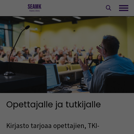
Siirry
sisältöön
Avaa
Opettajalle ja tutkijalle
Kirjasto tarjoaa opettajien, TKI-