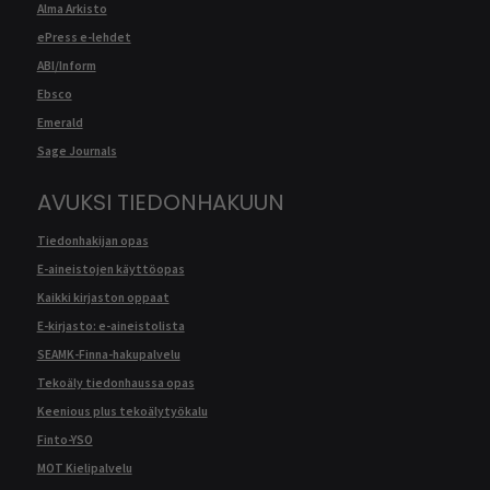
Alma Arkisto
ePress e-lehdet
ABI/Inform
Ebsco
Emerald
Sage Journals
AVUKSI TIEDONHAKUUN
Tiedonhakijan opas
E-aineistojen käyttöopas
Kaikki kirjaston oppaat
E-kirjasto: e-aineistolista
SEAMK-Finna-hakupalvelu
Tekoäly tiedonhaussa opas
Keenious plus tekoälytyökalu
Finto-YSO
MOT Kielipalvelu