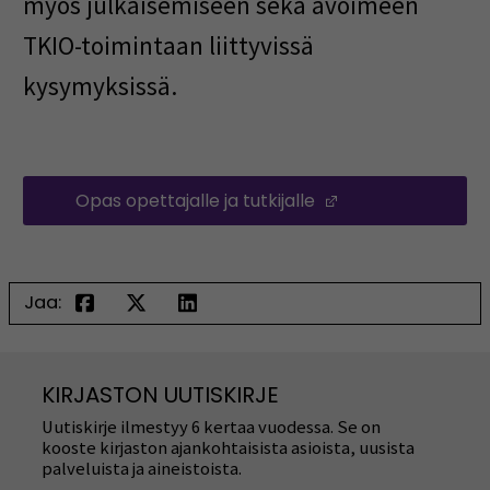
myös julkaisemiseen sekä avoimeen
TKIO-toimintaan liittyvissä
kysymyksissä.
Opas opettajalle ja tutkijalle
(Opens in a new
Jaa:
KIRJASTON UUTISKIRJE
Uutiskirje ilmestyy 6 kertaa vuodessa. Se on
kooste kirjaston ajankohtaisista asioista, uusista
palveluista ja aineistoista.