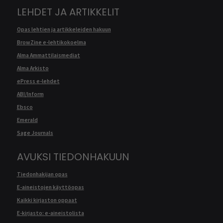
LEHDET JA ARTIKKELIT
Opas lehtien ja artikkeleiden hakuun
BrowZine e-lehtikokoelma
Alma Ammattilaismediat
Alma Arkisto
ePress e-lehdet
ABI/Inform
Ebsco
Emerald
Sage Journals
AVUKSI TIEDONHAKUUN
Tiedonhakijan opas
E-aineistojen käyttöopas
Kaikki kirjaston oppaat
E-kirjasto: e-aineistolista