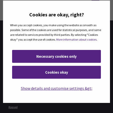
Cookies are okay, right?
When you accept cookies, you make using the website as smooth as
possible. Some of the cookies are used for statistical purposes, and some
are related to services provided by third parties. By selecting "Cookies
KIRJAT
okay" you accept the use of cookies.
More information about cookies
.
Tiedonhakijan opas: Kirjat
E-kirjaopas
Necessary cookies only
Ellibs e-kirjat
Ammattikirjasto
Cookies okay
Bisneskirjasto
Verkkokirjahylly
Show details and customise settings &gt;
Duodecim Oppiportti
Ebsco eBook Collection
ProQuest Ebook Central
Knovel