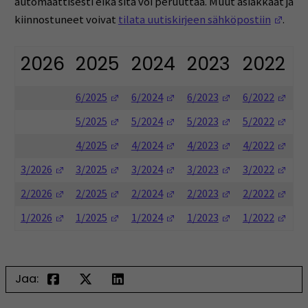
automaattisesti eikä sitä voi peruuttaa. Muut asiakkaat ja
(Ope
kiinnostuneet voivat
tilata uutiskirjeen sähköpostiin
.
2026
2025
2024
2023
2022
(Opens in a new window)
(Opens in a new window)
(Opens in a ne
(Ope
6/2025
6/2024
6/2023
6/2022
(Opens in a new window)
(Opens in a new window)
(Opens in a ne
(Ope
5/2025
5/2024
5/2023
5/2022
(Opens in a new window)
(Opens in a new window)
(Opens in a ne
(Ope
4/2025
4/2024
4/2023
4/2022
(Opens in a new window)
(Opens in a new window)
(Opens in a new window)
(Opens in a ne
(Ope
3/2026
3/2025
3/2024
3/2023
3/2022
(Opens in a new window)
(Opens in a new window)
(Opens in a new window)
(Opens in a ne
(Ope
2/2026
2/2025
2/2024
2/2023
2/2022
(Opens in a new window)
(Opens in a new window)
(Opens in a new window)
(Opens in a ne
(Ope
1/2026
1/2025
1/2024
1/2023
1/2022
Jaa: