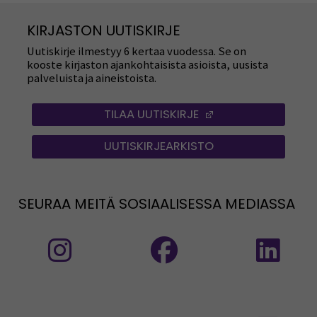
KIRJASTON UUTISKIRJE
Uutiskirje ilmestyy 6 kertaa vuodessa. Se on
kooste kirjaston ajankohtaisista asioista, uusista
palveluista ja aineistoista.
TILAA UUTISKIRJE
(OPENS IN A NEW
UUTISKIRJEARKISTO
SEURAA MEITÄ SOSIAALISESSA MEDIASSA
Seuraa meitä sosiaalisessa mediassa: Instag
Seuraa meitä sosiaalise
Seu
Seuraa meitä sosiaalisessa mediassa:
Seu