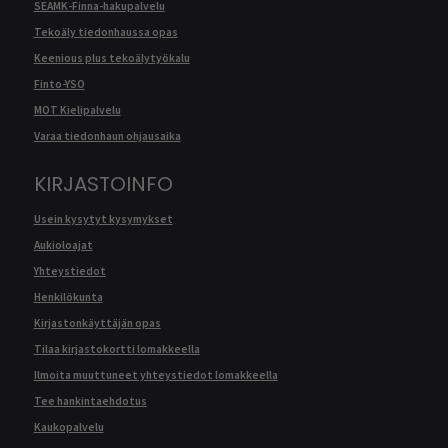
SEAMK-Finna-hakupalvelu
Tekoäly tiedonhaussa opas
Keenious plus tekoälytyökalu
Finto-YSO
MOT Kielipalvelu
Varaa tiedonhaun ohjausaika
KIRJASTOINFO
Usein kysytyt kysymykset
Aukioloajat
Yhteystiedot
Henkilökunta
Kirjastonkäyttäjän opas
Tilaa kirjastokortti lomakkeella
Ilmoita muuttuneet yhteystiedot lomakkeella
Tee hankintaehdotus
Kaukopalvelu