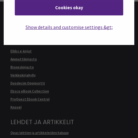
Cookies okay
KIRJAT
Show details and customise settings &gt;
Tiedonhakijan opas: Kirjat
E-kirjaopas
Ellibs e-kirjat
Ammattikirjasto
Bisneskirjasto
Verkkokirjahylly
Duodecim Oppiportti
Ebsco eBook Collection
ProQuest Ebook Central
Knovel
LEHDET JA ARTIKKELIT
Opas lehtien ja artikkeleiden hakuun