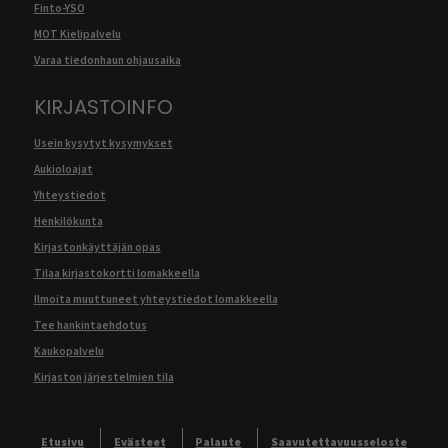
Finto-YSO
MOT Kielipalvelu
Varaa tiedonhaun ohjausaika
KIRJASTOINFO
Usein kysytyt kysymykset
Aukioloajat
Yhteystiedot
Henkilökunta
Kirjastonkäyttäjän opas
Tilaa kirjastokortti lomakkeella
Ilmoita muuttuneet yhteystiedot lomakkeella
Tee hankintaehdotus
Kaukopalvelu
Kirjaston järjestelmien tila
Etusivu
Evästeet
Palaute
Saavutettavuusseloste