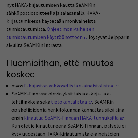
nyt HAKA-kirjautumisen kautta SeAMKin
sähköpostiosoitteella ja salasanalla. HAKA-
kirjautumisessa käytetään monivaiheista
tunnistautumista.
Ohjeet monivaiheisen
(Opens in a new windo
tunnistautumisen käyttöönottoon
löytyvät Jelpparin
sivuilta SeAMKin Intrasta.
Huomioithan, että muutos
koskee
(Opens i
myös
E-kirjaston aakkosellista e-aineistolistaa.
SeAMK-Finnassa olevia yksittäisiä e-kirja- ja e-
(Opens in a new win
lehtilinkkejä sekä
tietokantalistaa
. SeAMKin
opiskelijoiden ja henkilökunnan kannattaa siksi aina
(Opens
ensin
kirjautua SeAMK-Finnaan HAKA-tunnuksilla
.
Kun olet jo kirjautuneena SeAMK-Finnaan, palvelu ei
kysy uudestaan HAKA-kirjautumista e-aineistojen