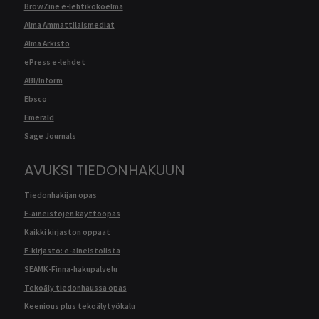
BrowZine e-lehtikokoelma
Alma Ammattilaismediat
Alma Arkisto
ePress e-lehdet
ABI/Inform
Ebsco
Emerald
Sage Journals
AVUKSI TIEDONHAKUUN
Tiedonhakijan opas
E-aineistojen käyttöopas
Kaikki kirjaston oppaat
E-kirjasto: e-aineistolista
SEAMK-Finna-hakupalvelu
Tekoäly tiedonhaussa opas
Keenious plus tekoälytyökalu