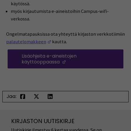
käytössä.
myös kirjautumista e-aineistoihin Campus-wifi-
verkossa.
Ongelmatapauksissa ota yhteyttä kirjaston verkkotiimiin
(Opens in a new window)
palautelomakkeen
kautta.
Lisäohjeita e-aineistojen
käyttöoppaassa
(Opens in a new window)
Jaa:
KIRJASTON UUTISKIRJE
Uutiskirje ilmestyy 6 kertaa vuodessa. Se on