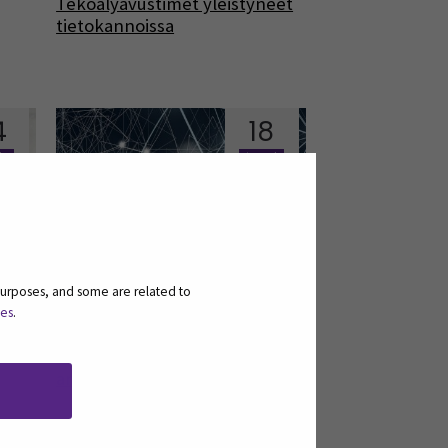
Tekoälyavustimet yleistyneet
tietokannoissa
4
18
is
tammi
purposes, and some are related to
ies
.
Keenious plus – tekoälytyökalu
artikkelien hakuun