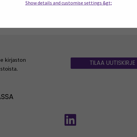
Show details and customise settings &gt;
1
2
3
4
5
6
…
e kirjaston
TILAA UUTISKIRJE
stoista.
ASSA
: Instagram
Seuraa meitä sosiaalisessa mediassa:
Seuraa meitä sosiaal