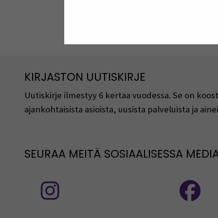
KIRJASTON UUTISKIRJE
Uutiskirje ilmestyy 6 kertaa vuodessa. Se on koost
ajankohtaisista asioista, uusista palveluista ja ainei
SEURAA MEITÄ SOSIAALISESSA MEDI
Seuraa meitä sosiaalisessa mediassa