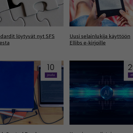
dardit löytyvät nyt SFS
Uusi selainlukija käyttöön
esta
Ellibs e-kirjoille
10
2
joulu
e