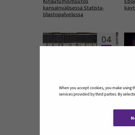
Kirjautumismuutos
Eboo
kansainvälisessä Statista-
käyt
tilastopalvelussa
04
elo
When you accept cookies, you make using the
services provided by third parties. By selec
RT-kortit luettavissa suoraan
Lisä
selaimessa
Keen
N
teko