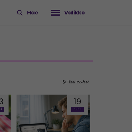
Hae
Valikko
Avaa valikko
Tilaa RSS-feed
3
19
sä
huhti