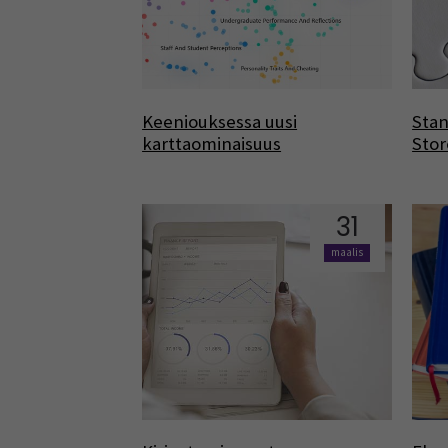
Keeniouksessa uusi
Stan
karttaominaisuus
Stor
31
maalis