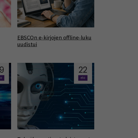
EBSCOn e-kirjojen offline-luku
uudistui
9
22
lo
elo