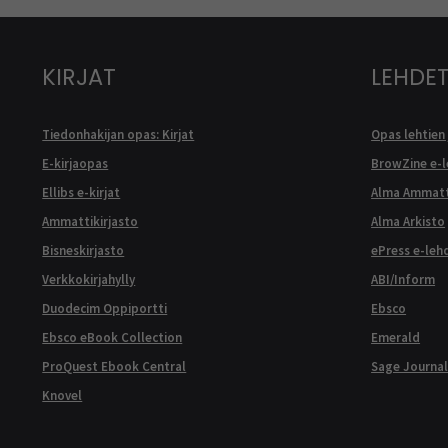
KIRJAT
LEHDET
Tiedonhakijan opas: Kirjat
Opas lehtien 
E-kirjaopas
BrowZine e-
Ellibs e-kirjat
Alma Ammatt
Ammattikirjasto
Alma Arkisto
Bisneskirjasto
ePress e-leh
Verkkokirjahylly
ABI/Inform
Duodecim Oppiportti
Ebsco
Ebsco eBook Collection
Emerald
ProQuest Ebook Central
Sage Journal
Knovel