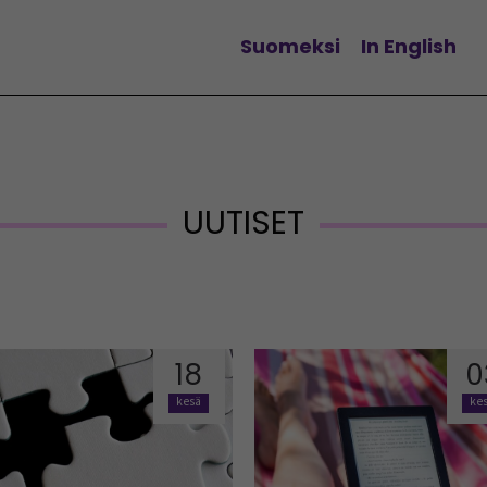
Suomeksi
In English
Change language
UUTISET
18
0
kesä
ke