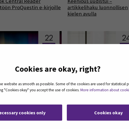
k Central Reader
Keenious uudistui –
töön ProQuestin e-kirjoille
artikkelihaku luonnollisen
kielen avulla
22
2
touko
maal
Cookies are okay, right?
 website as smooth as possible. Some of the cookies are used for statistical 
ting "Cookies okay" you accept the use of cookies.
More information about cook
ä rajausmahdollisuuksia
Kuuntele e-kirjaa!
ious Plus -
ecessary cookies only
Cookies okay
älytyökaluun