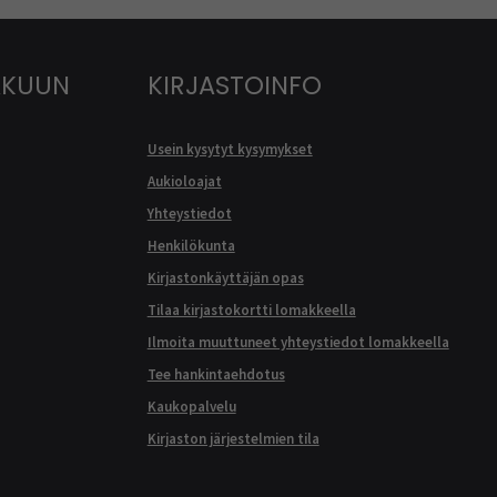
AKUUN
KIRJASTOINFO
Usein kysytyt kysymykset
Aukioloajat
Yhteystiedot
Henkilökunta
Kirjastonkäyttäjän opas
Tilaa kirjastokortti lomakkeella
Ilmoita muuttuneet yhteystiedot lomakkeella
Tee hankintaehdotus
Kaukopalvelu
Kirjaston järjestelmien tila