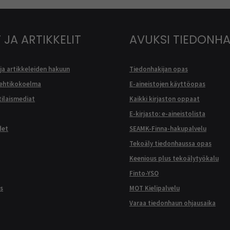
 JA ARTIKKELIT
AVUKSI TIEDONH
ja artikkeleiden hakuun
Tiedonhakijan opas
lehtikokoelma
E-aineistojen käyttöopas
ilaismediat
Kaikki kirjaston oppaat
E-kirjasto: e-aineistolista
det
SEAMK-Finna-hakupalvelu
Tekoäly tiedonhaussa opas
Keenious plus tekoälytyökalu
Finto-YSO
s
MOT Kielipalvelu
Varaa tiedonhaun ohjausaika