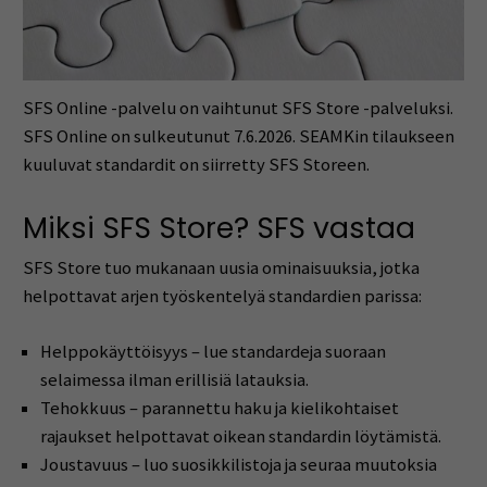
SFS Online -palvelu on vaihtunut SFS Store -palveluksi.
SFS Online on sulkeutunut 7.6.2026. SEAMKin tilaukseen
kuuluvat standardit on siirretty SFS Storeen.
Miksi SFS Store? SFS vastaa
SFS Store tuo mukanaan uusia ominaisuuksia, jotka
helpottavat arjen työskentelyä standardien parissa:
Helppokäyttöisyys – lue standardeja suoraan
selaimessa ilman erillisiä latauksia.
Tehokkuus – parannettu haku ja kielikohtaiset
rajaukset helpottavat oikean standardin löytämistä.
Joustavuus – luo suosikkilistoja ja seuraa muutoksia