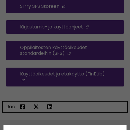
Siirry SFS Storeen
(Opens in a new window)
Kirjautumis- ja käyttöohjeet
(Opens in a new
Oppilaitosten käyttöoikeudet
standardeihin (SFS)
(Opens in a new window)
Käyttöoikeudet ja etäkäyttö (FinELib)
(Opens in a new window)
Jaa: