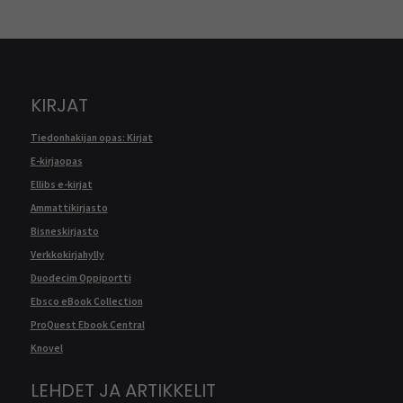
KIRJAT
Tiedonhakijan opas: Kirjat
E-kirjaopas
Ellibs e-kirjat
Ammattikirjasto
Bisneskirjasto
Verkkokirjahylly
Duodecim Oppiportti
Ebsco eBook Collection
ProQuest Ebook Central
Knovel
LEHDET JA ARTIKKELIT