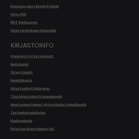
Keenious plus tekoälytyökalu
Finto-YSO
MOT Kielipalvelu
Varaa tiedonhaun ohjausaika
KIRJASTOINFO
Usein kysytyt kysymykset
Aukioloajat
Yhteystiedot
Henkilökunta
Kirjastonkäyttäjän opas
Tilaa kirjastokortti lomakkeella
Ilmoita muuttuneet yhteystiedot lomakkeella
Tee hankintaehdotus
Kaukopalvelu
Kirjaston järjestelmien tila