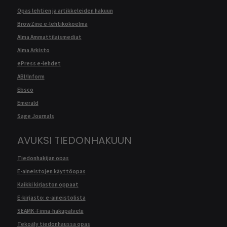
Opas lehtien ja artikkeleiden hakuun
BrowZine e-lehtikokoelma
Alma Ammattilaismediat
Alma Arkisto
ePress e-lehdet
ABI/Inform
Ebsco
Emerald
Sage Journals
AVUKSI TIEDONHAKUUN
Tiedonhakijan opas
E-aineistojen käyttöopas
Kaikki kirjaston oppaat
E-kirjasto: e-aineistolista
SEAMK-Finna-hakupalvelu
Tekoäly tiedonhaussa opas