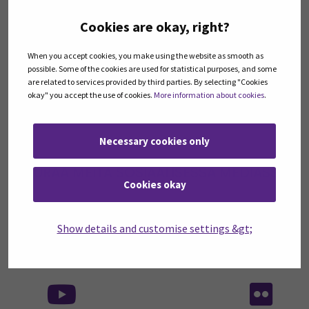
KIRJASTON UUTISKIRJE
Uutiskirje ilmestyy 6 kertaa vuodessa. Se on
Cookies are okay, right?
kooste kirjaston ajankohtaisista asioista, uusista
palveluista ja aineistoista.
When you accept cookies, you make using the website as smooth as
possible. Some of the cookies are used for statistical purposes, and some
are related to services provided by third parties. By selecting "Cookies
TILAA UUTISKIRJE
(OPENS IN A NEW
okay" you accept the use of cookies.
More information about cookies
.
UUTISKIRJEARKISTO
Necessary cookies only
SEURAA MEITÄ SOSIAALISESSA MEDIASSA
Cookies okay
Seuraa meitä sosiaalisessa mediassa: Instag
Seuraa meitä sosiaalise
Seu
Show details and customise settings &gt;
Seuraa meitä sosiaalisessa mediassa:
Seu