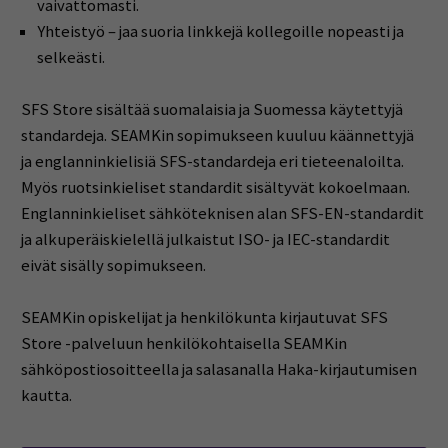
vaivattomasti.
Yhteistyö – jaa suoria linkkejä kollegoille nopeasti ja
selkeästi.
SFS Store sisältää suomalaisia ja Suomessa käytettyjä
standardeja. SEAMKin sopimukseen kuuluu käännettyjä
ja englanninkielisiä SFS-standardeja eri tieteenaloilta.
Myös ruotsinkieliset standardit sisältyvät kokoelmaan.
Englanninkieliset sähköteknisen alan SFS-EN-standardit
ja alkuperäiskielellä julkaistut ISO- ja IEC-standardit
eivät sisälly sopimukseen.
SEAMKin opiskelijat ja henkilökunta kirjautuvat SFS
Store -palveluun henkilökohtaisella SEAMKin
sähköpostiosoitteella ja salasanalla Haka-kirjautumisen
kautta.