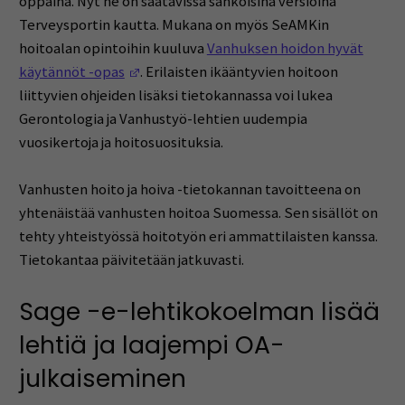
oppaina. Nyt ne on saatavissa sähköisinä versioina
Terveysportin kautta. Mukana on myös SeAMKin
hoitoalan opintoihin kuuluva
Vanhuksen hoidon hyvät
(Opens in a new window)
käytännöt -opas
. Erilaisten ikääntyvien hoitoon
liittyvien ohjeiden lisäksi tietokannassa voi lukea
Gerontologia ja Vanhustyö-lehtien uudempia
vuosikertoja ja hoitosuosituksia.
Vanhusten hoito ja hoiva -tietokannan tavoitteena on
yhtenäistää vanhusten hoitoa Suomessa. Sen sisällöt on
tehty yhteistyössä hoitotyön eri ammattilaisten kanssa.
Tietokantaa päivitetään jatkuvasti.
Sage -e-lehtikokoelman lisää
lehtiä ja laajempi OA-
julkaiseminen