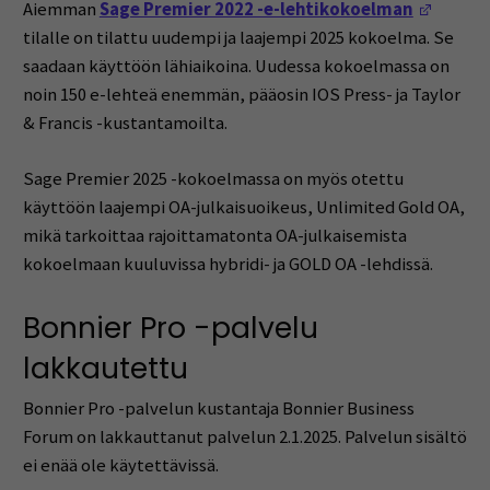
(Opens 
Aiemman
Sage Premier 2022 -e-lehtikokoelman
tilalle on tilattu uudempi ja laajempi 2025 kokoelma. Se
saadaan käyttöön lähiaikoina. Uudessa kokoelmassa on
noin 150 e-lehteä enemmän, pääosin IOS Press- ja Taylor
& Francis -kustantamoilta.
Sage Premier 2025 -kokoelmassa on myös otettu
käyttöön laajempi OA-julkaisuoikeus, Unlimited Gold OA,
mikä tarkoittaa rajoittamatonta OA-julkaisemista
kokoelmaan kuuluvissa hybridi- ja GOLD OA -lehdissä.
Bonnier Pro -palvelu
lakkautettu
Bonnier Pro -palvelun kustantaja Bonnier Business
Forum on lakkauttanut palvelun 2.1.2025. Palvelun sisältö
ei enää ole käytettävissä.