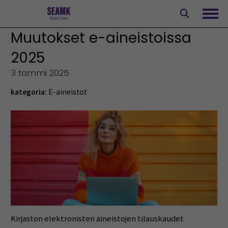
Siirry
sisältöön
Avaa
Muutokset e-aineistoissa
2025
3 tammi 2025
kategoria:
E-aineistot
Kirjaston elektronisten aineistojen tilauskaudet