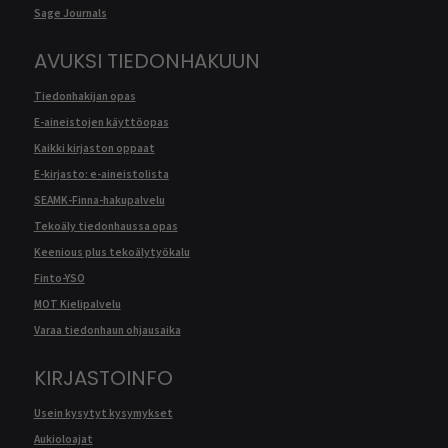
Sage Journals
AVUKSI TIEDONHAKUUN
Tiedonhakijan opas
E-aineistojen käyttöopas
Kaikki kirjaston oppaat
E-kirjasto: e-aineistolista
SEAMK-Finna-hakupalvelu
Tekoäly tiedonhaussa opas
Keenious plus tekoälytyökalu
Finto-YSO
MOT Kielipalvelu
Varaa tiedonhaun ohjausaika
KIRJASTOINFO
Usein kysytyt kysymykset
Aukioloajat