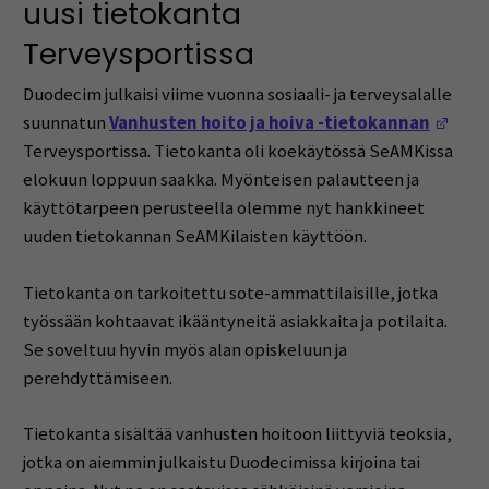
uusi tietokanta
Terveysportissa
Duodecim julkaisi viime vuonna sosiaali- ja terveysalalle
(Ope
suunnatun
Vanhusten hoito ja hoiva -tietokannan
Terveysportissa. Tietokanta oli koekäytössä SeAMKissa
elokuun loppuun saakka. Myönteisen palautteen ja
käyttötarpeen perusteella olemme nyt hankkineet
uuden tietokannan SeAMKilaisten käyttöön.
Tietokanta on tarkoitettu sote-ammattilaisille, jotka
työssään kohtaavat ikääntyneitä asiakkaita ja potilaita.
Se soveltuu hyvin myös alan opiskeluun ja
perehdyttämiseen.
Tietokanta sisältää vanhusten hoitoon liittyviä teoksia,
jotka on aiemmin julkaistu Duodecimissa kirjoina tai