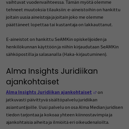
vaihtuvat vuodenvaihteessa. Tämän myötä olemme
tehneet muutoksia tilauksiin: e-aineistoihin on hankittu
joitain uusia aineistoja ja joitain joko me olemme
päättäneet lopettaa tai kustantaja on lakkauttanut.
E-aineistot on hankittu SeAMKin opiskelijoiden ja
henkilökunnan käyttöön ja niihin kirjaudutaan SeAMKin
sähköpostilla ja salasanalla (Haka-kirjautuminen).
Alma Insights Juridiikan
ajankohtaiset
(Opens in a ne
Alma Insights
Juridiikan ajankohtaiset
on
jatkuvasti päivittyvä sisältöpalvelu juridiikan
asiantuntijoille. Uusi palvelu on osa Alma Median juridisen
tiedon tarjontaa ja kokoaa yhteen kiinnostavimpia ja
ajankohtaisia aiheita ja ilmiöitä eri oikeudenaloilta.