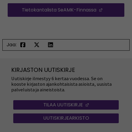
Tietokantalista SeAMK-Finnassa
(Opens in a
Jaa:
KIRJASTON UUTISKIRJE
Uutiskirje ilmestyy 6 kertaa vuodessa. Se on
kooste kirjaston ajankohtaisista asioista, uusista
palveluista ja aineistoista.
TILAA UUTISKIRJE
(OPENS IN A NEW
UUTISKIRJEARKISTO