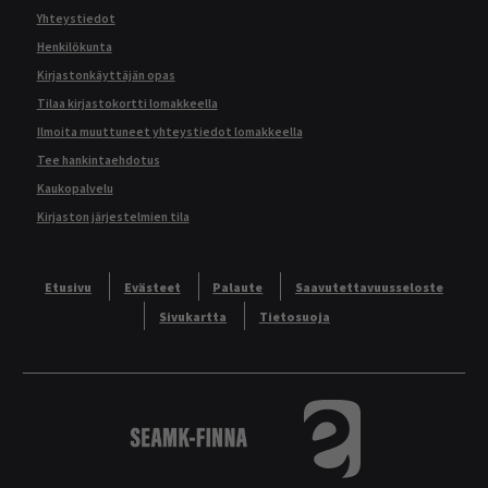
Yhteystiedot
Henkilökunta
Kirjastonkäyttäjän opas
Tilaa kirjastokortti lomakkeella
Ilmoita muuttuneet yhteystiedot lomakkeella
Tee hankintaehdotus
Kaukopalvelu
Kirjaston järjestelmien tila
Etusivu
Evästeet
Palaute
Saavutettavuusseloste
Sivukartta
Tietosuoja
Logo
Tietokannat aakkos