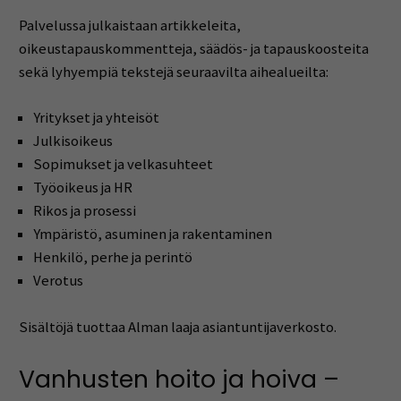
Palvelussa julkaistaan artikkeleita,
oikeustapauskommentteja, säädös- ja tapauskoosteita
sekä lyhyempiä tekstejä seuraavilta aihealueilta:
Yritykset ja yhteisöt
Julkisoikeus
Sopimukset ja velkasuhteet
Työoikeus ja HR
Rikos ja prosessi
Ympäristö, asuminen ja rakentaminen
Henkilö, perhe ja perintö
Verotus
Sisältöjä tuottaa Alman laaja asiantuntijaverkosto.
Vanhusten hoito ja hoiva –