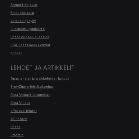
Ammattikirjasto
Bisneskirjasto
Verkkokirjahylly
Duodecim Oppiportti
Ebsco eBook Collection
ProQuest Ebook Central
Knovel
LEHDET JA ARTIKKELIT
Opas lehtien ja artikkeleiden hakuun
BrowZine e-lehtikokoelma
Alma Ammattilaismediat
Alma Arkisto
ePress e-lehdet
ABI/Inform
Ebsco
Emerald