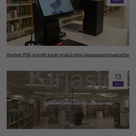
maalis
Vanhat PIN-koodit eivät enää toimi lainausautomaateilla
13
joulu