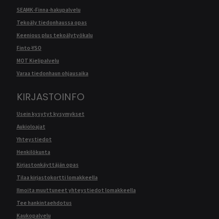
SEAMK-Finna-hakupalvelu
Tekoäly tiedonhaussa opas
Keenious plus tekoälytyökalu
Finto-YSO
MOT Kielipalvelu
Varaa tiedonhaun ohjausaika
KIRJASTOINFO
Usein kysytyt kysymykset
Aukioloajat
Yhteystiedot
Henkilökunta
Kirjastonkäyttäjän opas
Tilaa kirjastokortti lomakkeella
Ilmoita muuttuneet yhteystiedot lomakkeella
Tee hankintaehdotus
Kaukopalvelu