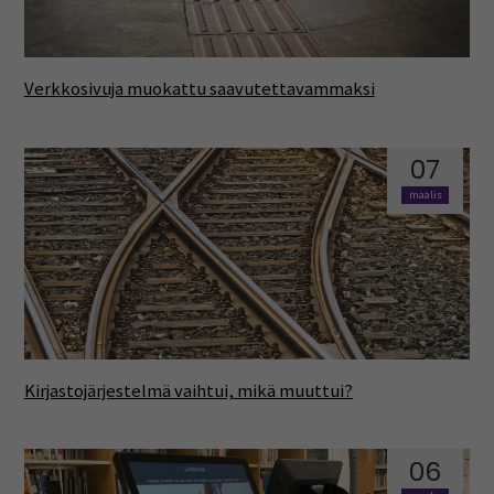
Verkkosivuja muokattu saavutettavammaksi
07
maalis
Kirjastojärjestelmä vaihtui, mikä muuttui?
06