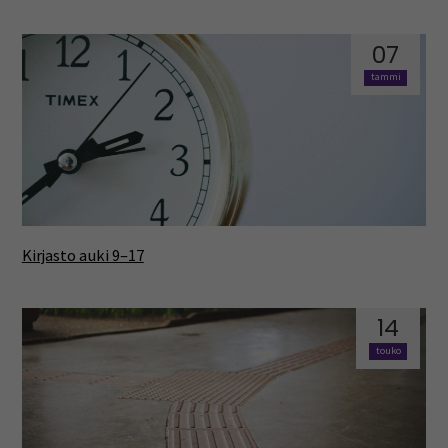
07
tammi
Kirjasto auki 9–17
14
touko