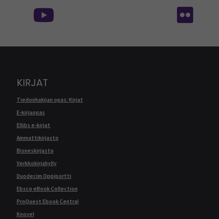
KIRJAT
Tiedonhakijan opas: Kirjat
E-kirjaopas
Ellibs e-kirjat
Ammattikirjasto
Bisneskirjasto
Verkkokirjahylly
Duodecim Oppiportti
Ebsco eBook Collection
ProQuest Ebook Central
Knovel