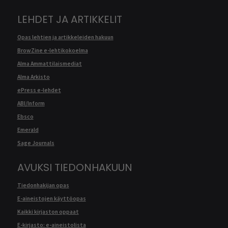
LEHDET JA ARTIKKELIT
Opas lehtien ja artikkeleiden hakuun
BrowZine e-lehtikokoelma
Alma Ammattilaismediat
Alma Arkisto
ePress e-lehdet
ABI/Inform
Ebsco
Emerald
Sage Journals
AVUKSI TIEDONHAKUUN
Tiedonhakijan opas
E-aineistojen käyttöopas
Kaikki kirjaston oppaat
E-kirjasto: e-aineistolista