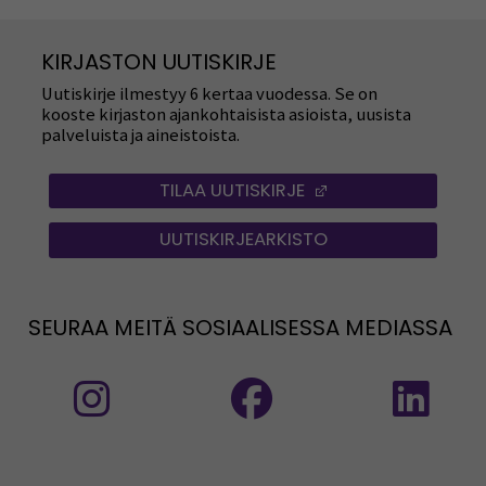
KIRJASTON UUTISKIRJE
Uutiskirje ilmestyy 6 kertaa vuodessa. Se on
kooste kirjaston ajankohtaisista asioista, uusista
palveluista ja aineistoista.
TILAA UUTISKIRJE
(OPENS IN A NEW
UUTISKIRJEARKISTO
SEURAA MEITÄ SOSIAALISESSA MEDIASSA
Seuraa meitä sosiaalisessa mediassa: Instag
Seuraa meitä sosiaalise
Seu
Seuraa meitä sosiaalisessa mediassa:
Seu