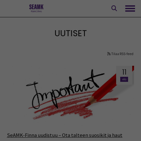
Siirry
sisältöön
Avaa
UUTISET
Tilaa RSS-feed
11
elo
SeAMK-Finna uudistuu – Ota talteen suosikit ja haut