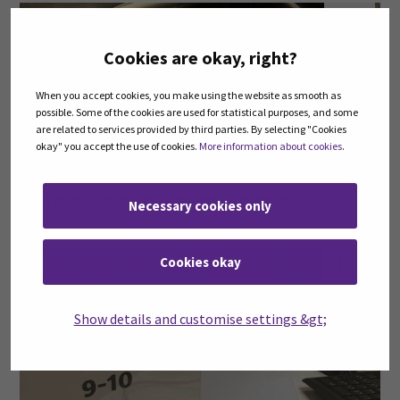
09
loka
Cookies are okay, right?
When you accept cookies, you make using the website as smooth as
possible. Some of the cookies are used for statistical purposes, and some
are related to services provided by third parties. By selecting "Cookies
okay" you accept the use of cookies.
More information about cookies
.
Muutos asiakaspalvelun puhelinnumeroissa
Necessary cookies only
02
Cookies okay
syys
Show details and customise settings &gt;