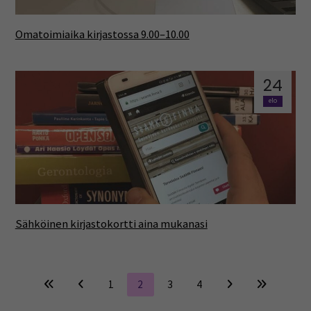
Omatoimiaika kirjastossa 9.00–10.00
24
elo
Sähköinen kirjastokortti aina mukanasi
1
2
3
4