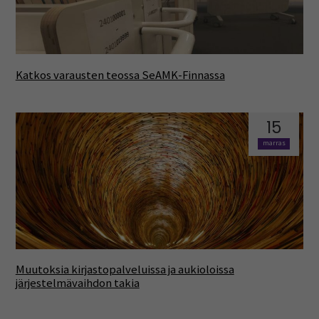
Katkos varausten teossa SeAMK-Finnassa
15
marras
Muutoksia kirjastopalveluissa ja aukioloissa
järjestelmävaihdon takia