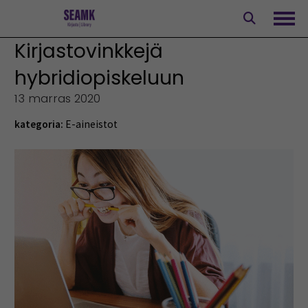
Siirry
sisältöön
Avaa
Kirjastovinkkejä
hybridiopiskeluun
13 marras 2020
kategoria:
E-aineistot