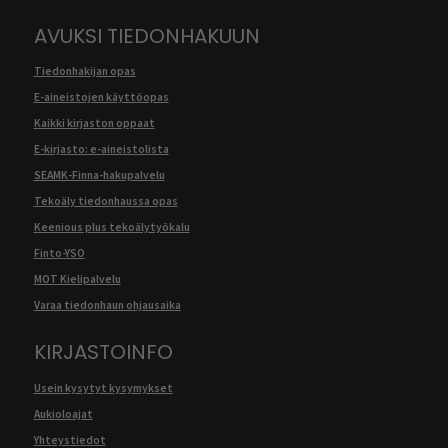
AVUKSI TIEDONHAKUUN
Tiedonhakijan opas
E-aineistojen käyttöopas
Kaikki kirjaston oppaat
E-kirjasto: e-aineistolista
SEAMK-Finna-hakupalvelu
Tekoäly tiedonhaussa opas
Keenious plus tekoälytyökalu
Finto-YSO
MOT Kielipalvelu
Varaa tiedonhaun ohjausaika
KIRJASTOINFO
Usein kysytyt kysymykset
Aukioloajat
Yhteystiedot