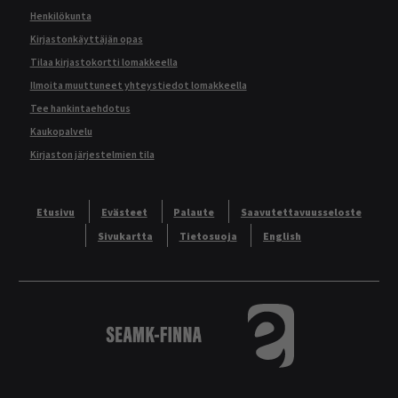
Henkilökunta
Kirjastonkäyttäjän opas
Tilaa kirjastokortti lomakkeella
Ilmoita muuttuneet yhteystiedot lomakkeella
Tee hankintaehdotus
Kaukopalvelu
Kirjaston järjestelmien tila
Etusivu
Evästeet
Palaute
Saavutettavuusseloste
Sivukartta
Tietosuoja
English
Logo
Tietokannat aakkos