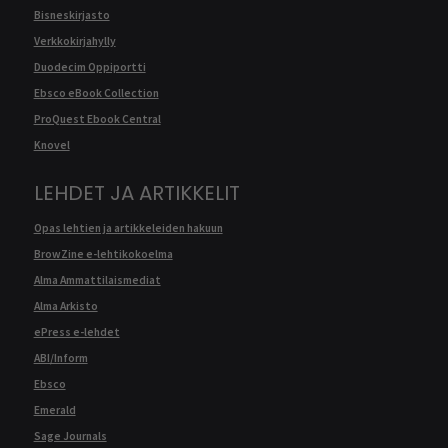
Bisneskirjasto
Verkkokirjahylly
Duodecim Oppiportti
Ebsco eBook Collection
ProQuest Ebook Central
Knovel
LEHDET JA ARTIKKELIT
Opas lehtien ja artikkeleiden hakuun
BrowZine e-lehtikokoelma
Alma Ammattilaismediat
Alma Arkisto
ePress e-lehdet
ABI/Inform
Ebsco
Emerald
Sage Journals