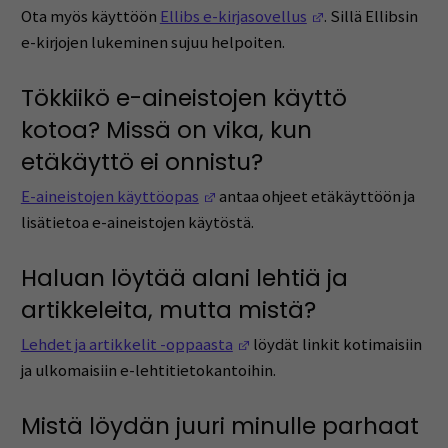
(Opens in a new 
Ota myös käyttöön
Ellibs e-kirjasovellus
. Sillä Ellibsin
e-kirjojen lukeminen sujuu helpoiten.
Tökkiikö e-aineistojen käyttö
kotoa? Missä on vika, kun
etäkäyttö ei onnistu?
(Opens in a new window)
E-aineistojen käyttöopas
antaa ohjeet etäkäyttöön ja
lisätietoa e-aineistojen käytöstä.
Haluan löytää alani lehtiä ja
artikkeleita, mutta mistä?
(Opens in a new window)
Lehdet ja artikkelit -oppaasta
löydät linkit kotimaisiin
ja ulkomaisiin e-lehtitietokantoihin.
Mistä löydän juuri minulle parhaat