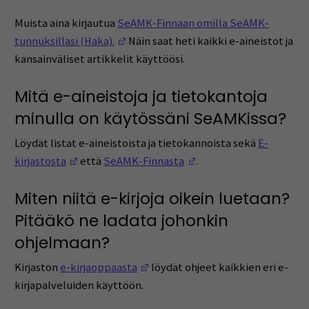
Muista aina kirjautua
SeAMK-Finnaan omilla SeAMK-
(Opens in a new window)
tunnuksillasi (Haka).
Näin saat heti kaikki e-aineistot ja
kansainväliset artikkelit käyttöösi.
Mitä e-aineistoja ja tietokantoja
minulla on käytössäni SeAMKissa?
Löydät listat e-aineistoista ja tietokannoista sekä
E-
(Opens in a new window)
(Opens in a new windo
kirjastosta
että
SeAMK-Finnasta
.
Miten niitä e-kirjoja oikein luetaan?
Pitääkö ne ladata johonkin
ohjelmaan?
(Opens in a new window)
Kirjaston
e-kirjaoppaasta
löydät ohjeet kaikkien eri e-
kirjapalveluiden käyttöön.