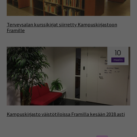
Terveysalan kurssikirjat siirretty Kampuskirjastoon
Framille
10
maalis
Kampuskirjasto väistötiloissa Framilla kesään 2018 asti