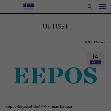
Siirry
sisältöön
Avaa
UUTISET
Tilaa RSS-feed
14
marras
Eepos-kirjastot SeAMK-Finnan haussa