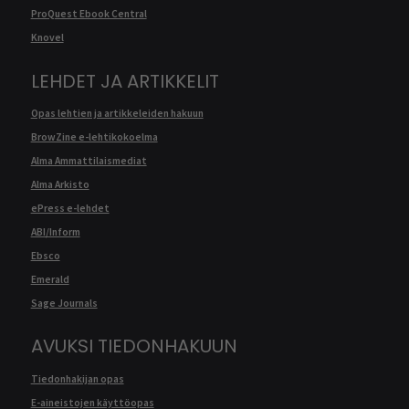
ProQuest Ebook Central
Knovel
LEHDET JA ARTIKKELIT
Opas lehtien ja artikkeleiden hakuun
BrowZine e-lehtikokoelma
Alma Ammattilaismediat
Alma Arkisto
ePress e-lehdet
ABI/Inform
Ebsco
Emerald
Sage Journals
AVUKSI TIEDONHAKUUN
Tiedonhakijan opas
E-aineistojen käyttöopas