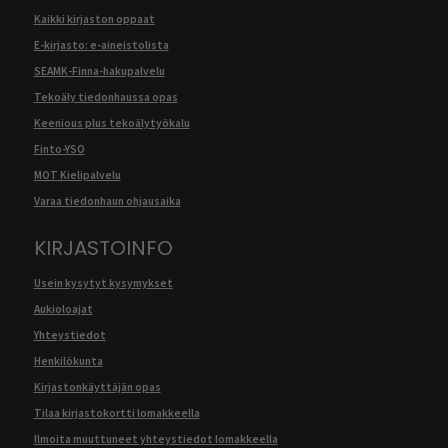
Kaikki kirjaston oppaat
E-kirjasto: e-aineistolista
SEAMK-Finna-hakupalvelu
Tekoäly tiedonhaussa opas
Keenious plus tekoälytyökalu
Finto-YSO
MOT Kielipalvelu
Varaa tiedonhaun ohjausaika
KIRJASTOINFO
Usein kysytyt kysymykset
Aukioloajat
Yhteystiedot
Henkilökunta
Kirjastonkäyttäjän opas
Tilaa kirjastokortti lomakkeella
Ilmoita muuttuneet yhteystiedot lomakkeella