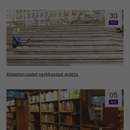
30
kesä
Kirjaston uudet verkkosivut avattu
05
kesä