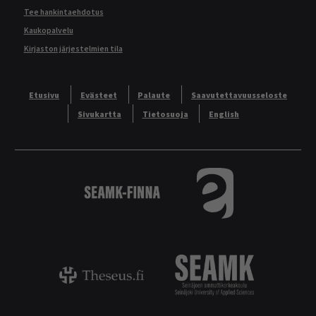
Tee hankintaehdotus
Kaukopalvelu
Kirjaston järjestelmien tila
Etusivu
Evästeet
Palaute
Saavutettavuusseloste
Sivukartta
Tietosuoja
English
Logo
Tietokannat aakkos
Theseus - ammattikorkeakoulujen opinnäyt
Logo