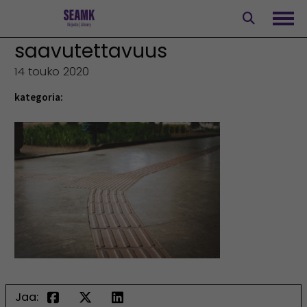
Siirry
sisältöön
Avaa
saavutettavuus
14 touko 2020
kategoria:
Jaa: