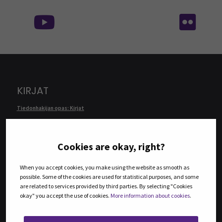
Seuraa meitä sosiaalisessa mediassa:
Seu
KIRJAT
Tiedonhakijan opas: Kirjat
E-kirjaopas
Ellibs e-kirjat
Cookies are okay, right?
Ammattikirjasto
Bisneskirjasto
When you accept cookies, you make using the website as smooth as
Verkkokirjahylly
possible. Some of the cookies are used for statistical purposes, and some
Duodecim Oppiportti
are related to services provided by third parties. By selecting "Cookies
okay" you accept the use of cookies.
More information about cookies
.
Ebsco eBook Collection
ProQuest Ebook Central