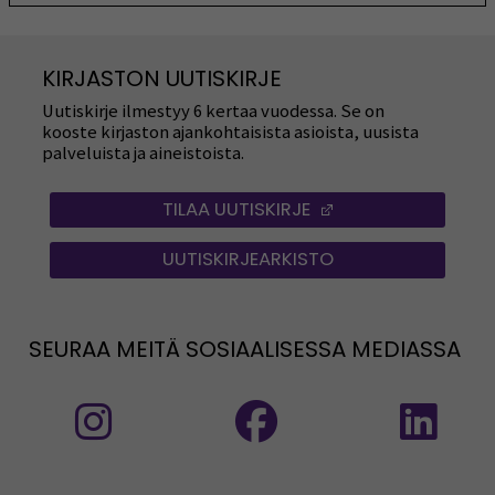
KIRJASTON UUTISKIRJE
Uutiskirje ilmestyy 6 kertaa vuodessa. Se on
kooste kirjaston ajankohtaisista asioista, uusista
palveluista ja aineistoista.
TILAA UUTISKIRJE
(OPENS IN A NEW
UUTISKIRJEARKISTO
SEURAA MEITÄ SOSIAALISESSA MEDIASSA
Seuraa meitä sosiaalisessa mediassa: Instag
Seuraa meitä sosiaalise
Seu