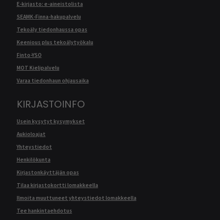
E-kirjasto: e-aineistolista
SEAMK-Finna-hakupalvelu
Tekoäly tiedonhaussa opas
Keenious plus tekoälytyökalu
Finto-YSO
MOT Kielipalvelu
Varaa tiedonhaun ohjausaika
KIRJASTOINFO
Usein kysytyt kysymykset
Aukioloajat
Yhteystiedot
Henkilökunta
Kirjastonkäyttäjän opas
Tilaa kirjastokortti lomakkeella
Ilmoita muuttuneet yhteystiedot lomakkeella
Tee hankintaehdotus