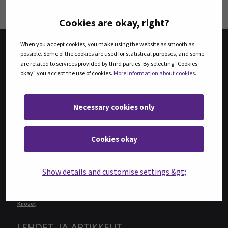
Cookies are okay, right?
When you accept cookies, you make using the website as smooth as
possible. Some of the cookies are used for statistical purposes, and some
KIRJAT
are related to services provided by third parties. By selecting "Cookies
okay" you accept the use of cookies.
More information about cookies
.
Tiedonhakijan opas: Kirjat
E-kirjaopas
Necessary cookies only
Ellibs e-kirjat
Ammattikirjasto
Bisneskirjasto
Cookies okay
Verkkokirjahylly
Duodecim Oppiportti
Show details and customise settings &gt;
Ebsco eBook Collection
ProQuest Ebook Central
Knovel
LEHDET JA ARTIKKELIT