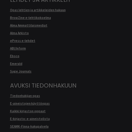
Opas lehtien ja artikkeleiden hakuun
BrowZine e-lehtikokoelma
Alma Ammattilaismediat
Alma Arkisto
ePress e-lehdet
ABI/Inform
Ebsco
Emerald
Sage Journals
AVUKSI TIEDONHAKUUN
Tiedonhakijan opas
E-aineistojen käyttöopas
Kaikki kirjaston oppaat
E-kirjasto: e-aineistolista
SEAMK-Finna-hakupalvelu