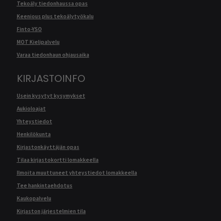
Tekoäly tiedonhaussa opas
Keenious plus tekoälytyökalu
Finto-YSO
MOT Kielipalvelu
Varaa tiedonhaun ohjausaika
KIRJASTOINFO
Usein kysytyt kysymykset
Aukioloajat
Yhteystiedot
Henkilökunta
Kirjastonkäyttäjän opas
Tilaa kirjastokortti lomakkeella
Ilmoita muuttuneet yhteystiedot lomakkeella
Tee hankintaehdotus
Kaukopalvelu
Kirjaston järjestelmien tila