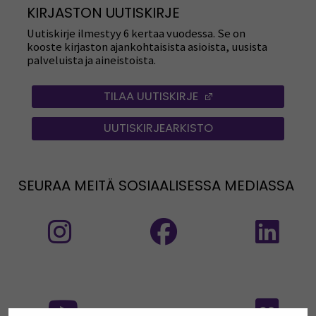
KIRJASTON UUTISKIRJE
Uutiskirje ilmestyy 6 kertaa vuodessa. Se on
kooste kirjaston ajankohtaisista asioista, uusista
palveluista ja aineistoista.
TILAA UUTISKIRJE
(OPENS IN A NEW
UUTISKIRJEARKISTO
SEURAA MEITÄ SOSIAALISESSA MEDIASSA
Seuraa meitä sosiaalisessa mediassa: Instag
Seuraa meitä sosiaalise
Seu
Seuraa meitä sosiaalisessa mediassa:
Seu