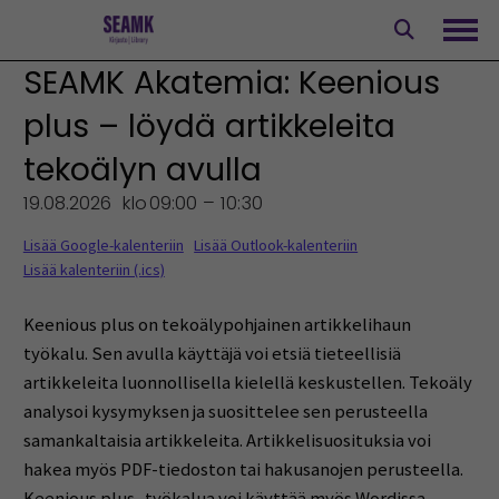
Siirry
sisältöön
Avaa
SEAMK Akatemia: Keenious
plus – löydä artikkeleita
tekoälyn avulla
19.08.2026
klo
09:00 – 10:30
Lisää Google-kalenteriin
Lisää Outlook-kalenteriin
Lisää kalenteriin (.ics)
Keenious plus on tekoälypohjainen artikkelihaun
työkalu. Sen avulla käyttäjä voi etsiä tieteellisiä
artikkeleita luonnollisella kielellä keskustellen. Tekoäly
analysoi kysymyksen ja suosittelee sen perusteella
samankaltaisia artikkeleita. Artikkelisuosituksia voi
hakea myös PDF-tiedoston tai hakusanojen perusteella.
Keenious plus -työkalua voi käyttää myös Wordissa