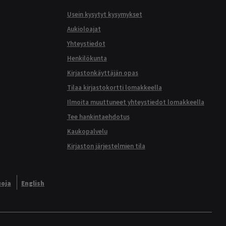
Usein kysytyt kysymykset
Aukioloajat
Yhteystiedot
Henkilökunta
Kirjastonkäyttäjän opas
Tilaa kirjastokortti lomakkeella
Ilmoita muuttuneet yhteystiedot lomakkeella
Tee hankintaehdotus
Kaukopalvelu
Kirjaston järjestelmien tila
uoja
English