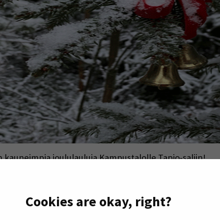
kauneimpia joululauluja Kampustalolle Tapio-saliin!
Cookies are okay, right?