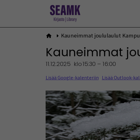
Siirry
sisältöön
Kauneimmat joululaulut Kampus
Etusivulle
Kauneimmat jou
11.12.2025
klo
15:30 – 16:00
Lisää Google-kalenteriin
Lisää Outlook-kal