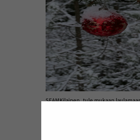
SEAMKilainen, tule mukaan laulamaan 
Jaa: