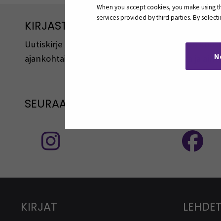
When you accept cookies, you make using the
services provided by third parties. By selec
KIRJASTON UUTISKIRJE
Uutiskirje ilmestyy 6 kertaa vuodessa. Se on koost
N
ajankohtaisista asioista, uusista palveluista ja ainei
SEURAA MEITÄ SOSIAALISESSA MEDI
Seuraa meitä sosiaalisessa mediassa
KIRJAT
LEHDET