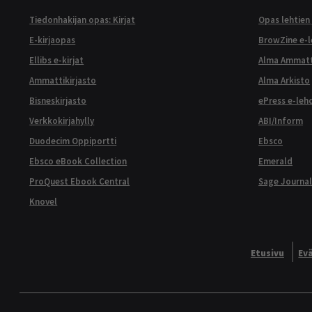
Tiedonhakijan opas: Kirjat
Opas lehtien 
E-kirjaopas
BrowZine e-
Ellibs e-kirjat
Alma Ammatt
Ammattikirjasto
Alma Arkisto
Bisneskirjasto
ePress e-leh
Verkkokirjahylly
ABI/Inform
Duodecim Oppiportti
Ebsco
Ebsco eBook Collection
Emerald
ProQuest Ebook Central
Sage Journal
Knovel
Etusivu
Ev