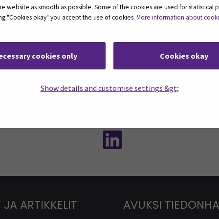
 website as smooth as possible. Some of the cookies are used for statistical 
ting "Cookies okay" you accept the use of cookies.
More information about cook
e kirjaston
TILAA UUTISKIRJE
ecessary cookies only
Cookies okay
stoista.
Show details and customise settings &gt;
ASSA
: Instagram
Seuraa meitä sosiaalisessa mediassa:
Seuraa meitä sosiaal
 JA ARTIKKELIT
AVUKSI TIEDONH