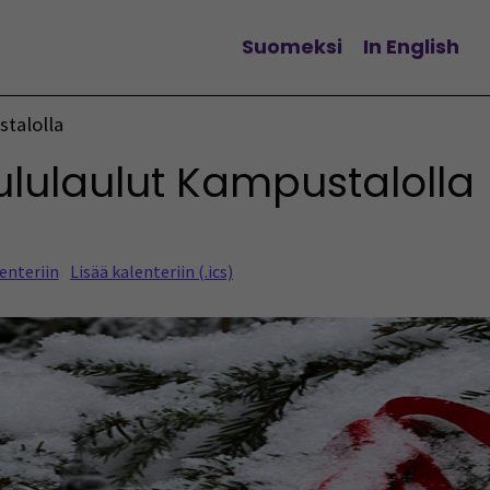
Suomeksi
In English
Change language
talolla
lulaulut Kampustalolla
enteriin
Lisää kalenteriin (.ics)