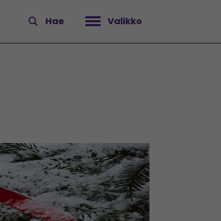
Hae
Valikko
Avaa valikko