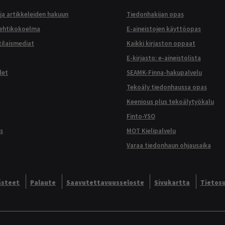
ja artikkeleiden hakuun
Tiedonhakijan opas
lehtikokoelma
E-aineistojen käyttöopas
ilaismediat
Kaikki kirjaston oppaat
E-kirjasto: e-aineistolista
det
SEAMK-Finna-hakupalvelu
Tekoäly tiedonhaussa opas
Keenious plus tekoälytyökalu
Finto-YSO
s
MOT Kielipalvelu
Varaa tiedonhaun ohjausaika
ästeet
Palaute
Saavutettavuusseloste
Sivukartta
Tietos