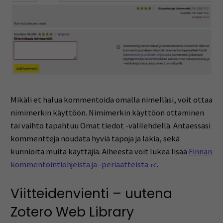
Mikäli et halua kommentoida omalla nimelläsi, voit ottaa
nimimerkin käyttöön. Nimimerkin käyttöön ottaminen
tai vaihto tapahtuu Omat tiedot -välilehdellä. Antaessasi
kommentteja noudata hyviä tapoja ja lakia, sekä
kunnioita muita käyttäjiä. Aiheesta voit lukea lisää
Finnan
(Opens in a new w
kommentointiohjeista ja -periaatteista
.
Viitteidenvienti – uutena
Zotero Web Library