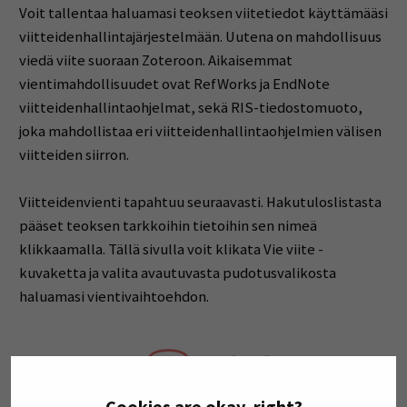
Voit tallentaa haluamasi teoksen viitetiedot käyttämääsi
viitteidenhallintajärjestelmään. Uutena on mahdollisuus
viedä viite suoraan Zoteroon. Aikaisemmat
vientimahdollisuudet ovat RefWorks ja EndNote
viitteidenhallintaohjelmat, sekä RIS-tiedostomuoto,
joka mahdollistaa eri viitteidenhallintaohjelmien välisen
viitteiden siirron.
Viitteidenvienti tapahtuu seuraavasti. Hakutuloslistasta
pääset teoksen tarkkoihin tietoihin sen nimeä
klikkaamalla. Tällä sivulla voit klikata Vie viite -
kuvaketta ja valita avautuvasta pudotusvalikosta
haluamasi vientivaihtoehdon.
Cookies are okay, right?