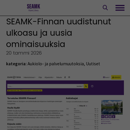
Siirry
sisältöön
Avaa
SEAMK-Finnan uudistunut
ulkoasu ja uusia
ominaisuuksia
20 tammi 2026
kategoria:
Aukiolo- ja palvelumuutoksia
,
Uutiset