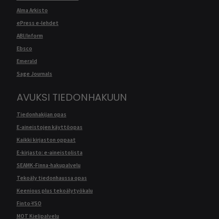
Alma Arkisto
ePress e-lehdet
ABI/Inform
Ebsco
Emerald
Sage Journals
AVUKSI TIEDONHAKUUN
Tiedonhakijan opas
E-aineistojen käyttöopas
Kaikki kirjaston oppaat
E-kirjasto: e-aineistolista
SEAMK-Finna-hakupalvelu
Tekoäly tiedonhaussa opas
Keenious plus tekoälytyökalu
Finto-YSO
MOT Kielipalvelu