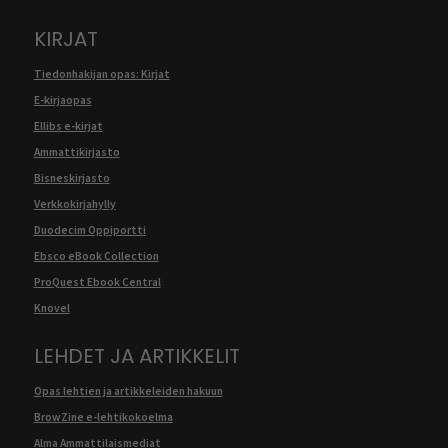
KIRJAT
Tiedonhakijan opas: Kirjat
E-kirjaopas
Ellibs e-kirjat
Ammattikirjasto
Bisneskirjasto
Verkkokirjahylly
Duodecim Oppiportti
Ebsco eBook Collection
ProQuest Ebook Central
Knovel
LEHDET JA ARTIKKELIT
Opas lehtien ja artikkeleiden hakuun
BrowZine e-lehtikokoelma
Alma Ammattilaismediat