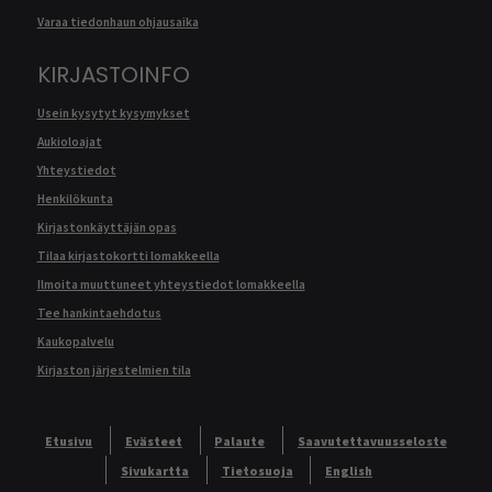
Varaa tiedonhaun ohjausaika
KIRJASTOINFO
Usein kysytyt kysymykset
Aukioloajat
Yhteystiedot
Henkilökunta
Kirjastonkäyttäjän opas
Tilaa kirjastokortti lomakkeella
Ilmoita muuttuneet yhteystiedot lomakkeella
Tee hankintaehdotus
Kaukopalvelu
Kirjaston järjestelmien tila
Etusivu
Evästeet
Palaute
Saavutettavuusseloste
Sivukartta
Tietosuoja
English