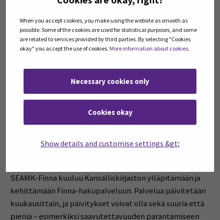
When you accept cookies, you make using the website as smooth as
possible. Some of the cookies are used for statistical purposes, and some
are related to services provided by third parties. By selecting "Cookies
okay" you accept the use of cookies.
More information about cookies
.
Necessary cookies only
Cookies okay
Show details and customise settings &gt;
Päivittyvä Finna
SEAMK-Finna kuuluu Kansalliskirjaston ylläpitämään ja
kehittämään Finna-hakupalveluun. Palvelua päivitetään
kuukausittain, ja päivitykset voivat olla sekä suuria että
pieniä – esimerkiksi saavutettavuuden parantamiseen