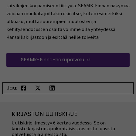
tai vikojen korjaamiseen liittyviä. SEAMK-Finnan näkymää
voidaan muokata joiltakin osin itse, kuten esimerkiksi
ulkoasu, mutta suurempien muutosten ja
kehitysehdotusten osalta voimme olla yhteydessä
Kansalliskirjastoon ja esittää heille toiveita.
SEAMK-Finna-hakupalvelu
(Opens in a new 
Jaa:
KIRJASTON UUTISKIRJE
Uutiskirje ilmestyy 6 kertaa vuodessa. Se on
kooste kirjaston ajankohtaisista asioista, uusista
palveluista ja aineistoista.