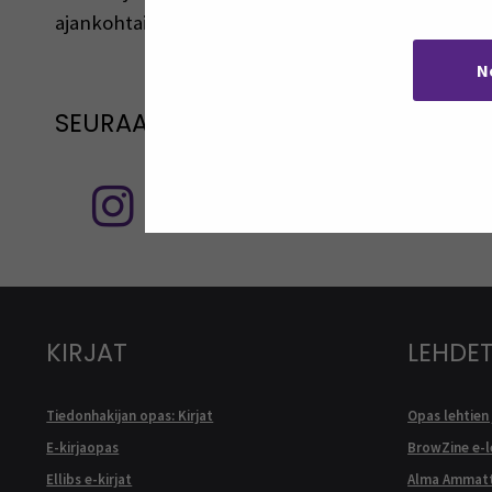
ajankohtaisista asioista, uusista palveluista ja ainei
N
SEURAA MEITÄ SOSIAALISESSA MEDI
Seuraa meitä sosiaalisessa mediassa
KIRJAT
LEHDET
Tiedonhakijan opas: Kirjat
Opas lehtien 
E-kirjaopas
BrowZine e-
Ellibs e-kirjat
Alma Ammatt