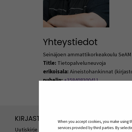
Yhteystiedot
Seinäjoen ammattikorkeakoulu SeAM
Title:
Tietopalveluneuvoja
erikoisala:
Aineistohankinnat (kirjasto
puhelin:
+358408300411
sähköposti:
mervi.loytynoja@seamk.f
KIRJASTON UUTISKIRJE
When you accept cookies, you make using the
services provided by third parties. By selec
Uutiskirje ilmestyy 6 kertaa vuodessa. Se on koost