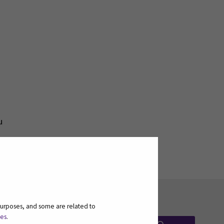
u
purposes, and some are related to
ies
.