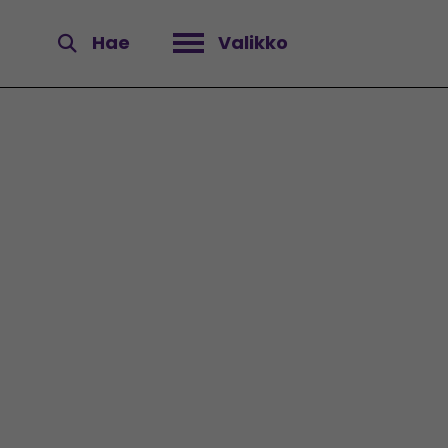
Hae
Valikko
Avaa valikko