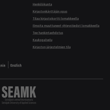
Henkilökunta
Kirjastonkäyttäjän opas
Tilaa kirjastokortti lomakkeella
Ilmoita muuttuneet yhteystiedot lomakkeella
Tee hankintaehdotus
Kaukopalvelu
Kirjaston järjestelmien tila
uoja
English
orkeakoulujen opinnäytetyöt ja julkaisut verkossa.
Logo