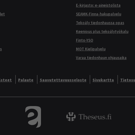
E-kirjasto: e-aineistolista
det
SEAMK-Finna-hakupalvelu
Tekoäly tiedonhaussa opas
Keenious plus tekoälytyökalu
Finto-YSO
s
MOT Kielipalvelu
Varaa tiedonhaun ohjausaika
ästeet
Palaute
Saavutettavuusseloste
Sivukartta
Tietos
Tietokannat aakkosittain.
Theseus - ammattik