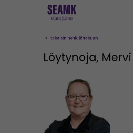
Siirry
sisältöön
takaisin henkilöhakuun
Löytynoja, Mervi