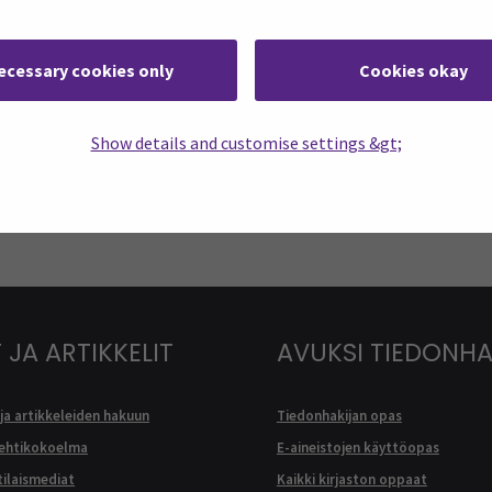
TILAA UUTISKIRJE
stoista.
ecessary cookies only
Cookies okay
ASSA
Show details and customise settings &gt;
: Instagram
Seuraa meitä sosiaalisessa mediassa:
Seuraa meitä sosiaal
 JA ARTIKKELIT
AVUKSI TIEDONH
ja artikkeleiden hakuun
Tiedonhakijan opas
lehtikokoelma
E-aineistojen käyttöopas
ilaismediat
Kaikki kirjaston oppaat