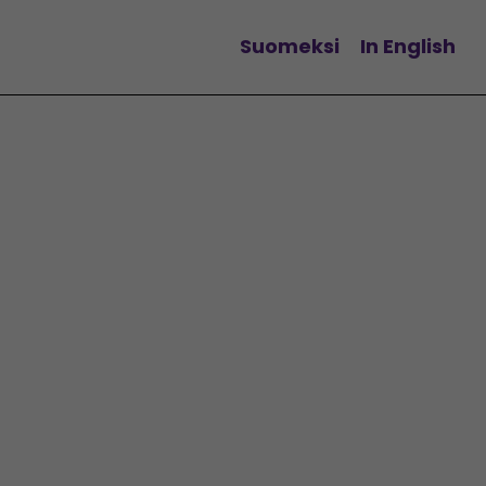
Suomeksi
In English
Change language