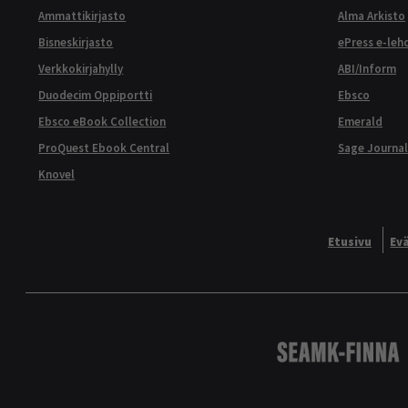
Ammattikirjasto
Alma Arkisto
Bisneskirjasto
ePress e-leh
Verkkokirjahylly
ABI/Inform
Duodecim Oppiportti
Ebsco
Ebsco eBook Collection
Emerald
ProQuest Ebook Central
Sage Journal
Knovel
Etusivu
Ev
Logo