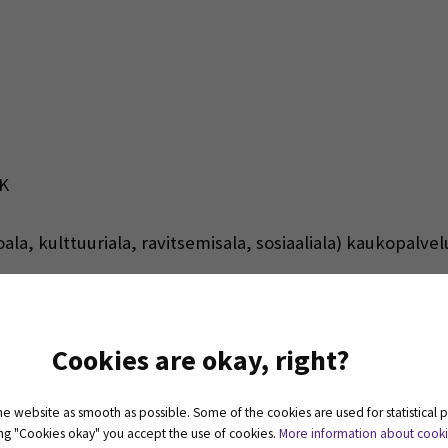
K
ala, kulttuuriala, ravitsemisala, sosiaaliala) kaukopalvel
i
Cookies are okay, right?
 website as smooth as possible. Some of the cookies are used for statistical 
ting "Cookies okay" you accept the use of cookies.
More information about cook
e kirjaston