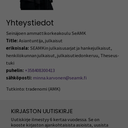
Yhteystiedot
Seinäjoen ammattikorkeakoulu SeAMK
Title:
Asiantuntija, julkaisut
erikoisala:
SEAMKin julkaisusarjat ja hankejulkaisut,
henkilökunnan julkaisut, julkaisutiedonkeruu, Theseus-
tuki
puhelin:
+358408300413
sähköposti:
minna.karvonen@seamk.fi
Tutkinto: tradenomi (AMK)
KIRJASTON UUTISKIRJE
Uutiskirje ilmestyy 6 kertaa vuodessa. Se on
kooste kirjaston ajankohtaisista asioista, uusista