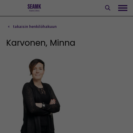
Siirry
sisältöön
Avaa
takaisin henkilöhakuun
Karvonen, Minna