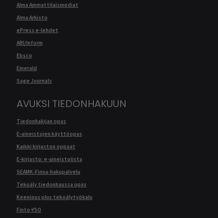
Alma Ammattilaismediat
Alma Arkisto
ePress e-lehdet
ABI/Inform
Ebsco
Emerald
Sage Journals
AVUKSI TIEDONHAKUUN
Tiedonhakijan opas
E-aineistojen käyttöopas
Kaikki kirjaston oppaat
E-kirjasto: e-aineistolista
SEAMK-Finna-hakupalvelu
Tekoäly tiedonhaussa opas
Keenious plus tekoälytyökalu
Finto-YSO