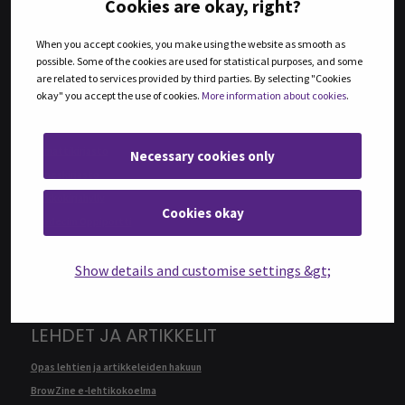
Cookies are okay, right?
KIRJAT
When you accept cookies, you make using the website as smooth as
possible. Some of the cookies are used for statistical purposes, and some
are related to services provided by third parties. By selecting "Cookies
Tiedonhakijan opas: Kirjat
okay" you accept the use of cookies.
More information about cookies
.
E-kirjaopas
Ellibs e-kirjat
Ammattikirjasto
Necessary cookies only
Bisneskirjasto
Verkkokirjahylly
Cookies okay
Duodecim Oppiportti
Ebsco eBook Collection
Show details and customise settings &gt;
ProQuest Ebook Central
Knovel
LEHDET JA ARTIKKELIT
Opas lehtien ja artikkeleiden hakuun
BrowZine e-lehtikokoelma