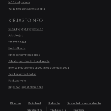
MOT Kielipalvelu
Varaa tiedonhaun ohjausaika
KIRJASTOINFO
Usein kysytyt kysymykset
Aukioloajat
Yhteystiedot
Henkilökunta
Kirjastonkäyttäjän opas
Tilaa kirjastokortti lomakkeella
Ilmoita muuttuneet yhteystiedot lomakkeella
Tee hankintaehdotus
Kaukopalvelu
Kirjaston järjestelmien tila
Etusivu
Evästeet
Palaute
Saavutettavuusseloste
Sivukartta
Tietosuoja
English